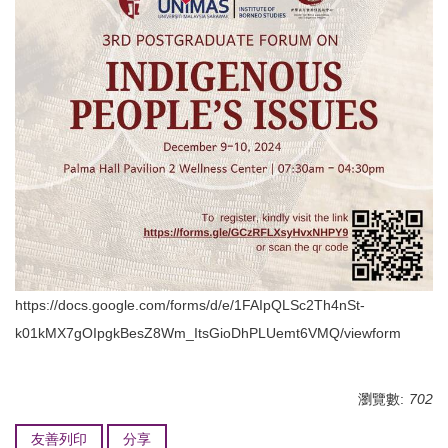
https://docs.google.com/forms/d/e/1FAIpQLSc2Th4nSt-
k01kMX7gOIpgkBesZ8Wm_ItsGioDhPLUemt6VMQ/viewform
瀏覽數:
702
友善列印
分享