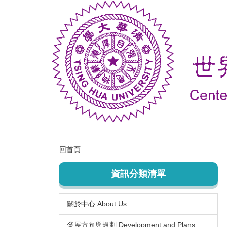
跳
到
主
要
內
容
區
回首頁
資訊分類清單
關於中心 About Us
發展方向與規劃 Development and Plans