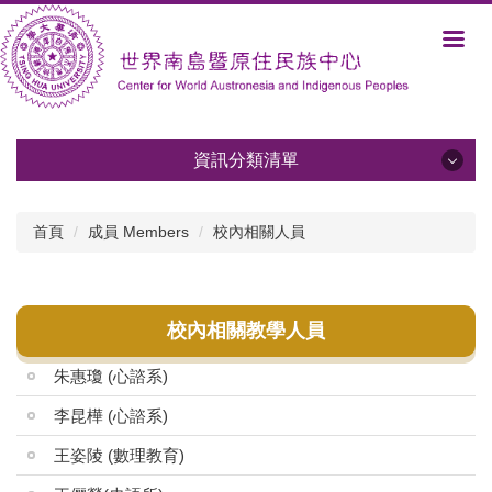
跳
到
主
要
內
容
區
資訊分類清單
資訊分類清單
首頁
成員 Members
校內相關人員
關於中心 About Us
發展方向與規劃 Development and Plans
校內相關教學人員
成員 Members
朱惠瓊 (心諮系)
學術活動 Activities
李昆樺 (心諮系)
王姿陵 (數理教育)
活動報導與影音 Albums