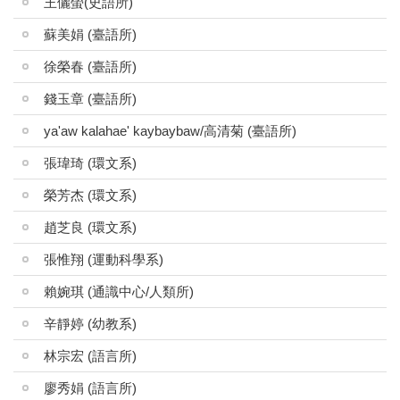
王儷螢(史語所)
跨領域學分學程 Program
蘇美娟 (臺語所)
出版品 Publication
徐榮春 (臺語所)
族語園區 Indigenous Languages
錢玉章 (臺語所)
相關課程 Austronesian Related Courses
ya'aw kalahae' kaybaybaw/高清菊 (臺語所)
相關論文 Related Thesis
張瑋琦 (環文系)
榮芳杰 (環文系)
備忘錄 MOU
趙芝良 (環文系)
相關連結 Links
張惟翔 (運動科學系)
電子報 Newsletter
賴婉琪 (通識中心/人類所)
相關媒體報導
辛靜婷 (幼教系)
聯絡我們 Contact Us
林宗宏 (語言所)
廖秀娟 (語言所)