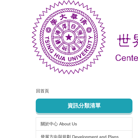
跳
到
主
要
內
容
區
回首頁
資訊分類清單
關於中心 About Us
發展方向與規劃 Development and Plans