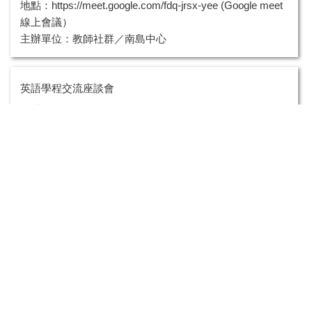
地點：https://meet.google.com/fdq-jrsx-yee (Google meet
線上會議）
主辦單位：教師社群／南島中心
英語學程交流座談會
・時間：2020/10/23(五)下午2點 – 4點
・地點：清大人文社會學院C304
・與談者：
官大偉(政大民族學系教授；C T P I L S臺菲原住民知識、
在地知識與永續發展科研中心執行長)
魏玫娟(政大國發所所長；亞太研究英語碩士學位學程前主
任)
・主辦單位：世界南島暨原住民族中心
・協辦單位：教發中心
國立清華大學世界南島暨原住民中心 敬邀