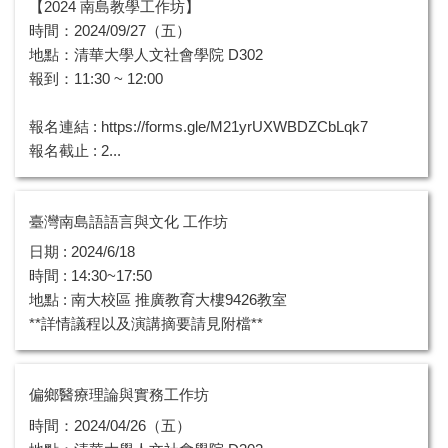
【2024 南島教學工作坊】
跨領域學分學程 Program
時間：2024/09/27（五）
出版品 Publication
地點：清華大學人文社會學院 D302
報到：11:30 ~ 12:00
族語園區 Indigenous Languages
報名連結 : https://forms.gle/M21yrUXWBDZCbLqk7
相關課程 Austronesian Related Courses
報名截止 : 2...
相關論文 Related Thesis
備忘錄 MOU
臺灣南島語語言與文化 工作坊
日期 : 2024/6/18
相關連結 Links
時間 : 14:30~17:50
地點 : 南大校區 推廣教育大樓9426教室
電子報 Newsletter
**詳情議程以及演講摘要請見附檔**
相關媒體報導
聯絡我們 Contact Us
偏鄉醫療理論與實務工作坊
時間：2024/04/26（五）