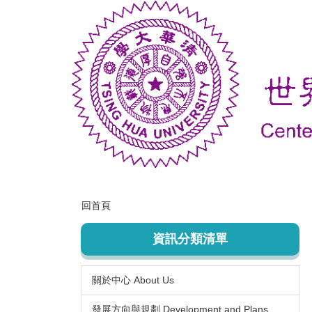
跳
到
主
要
內
容
區
回首頁
資訊分類清單
關於中心 About Us
發展方向與規劃 Development and Plans